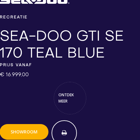
RECREATIE
SEA-DOO GTI SE
170 TEAL BLUE
PRIJS VANAF
€ 16.999,00
ONTDEK
MEER
SHOWROOM