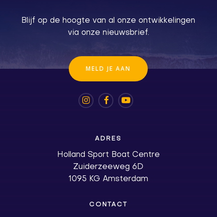
Blijf op de hoogte van al onze ontwikkelingen
via onze nieuwsbrief.
M
E
L
D
J
E
A
A
N
ADRES
Holland Sport Boat Centre
Zuiderzeeweg 6D
1095 KG Amsterdam
CONTACT