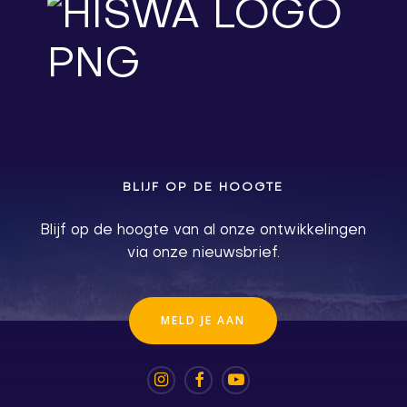
BLIJF OP DE HOOGTE
Blijf op de hoogte van al onze ontwikkelingen
via onze nieuwsbrief.
M
E
L
D
J
E
A
A
N