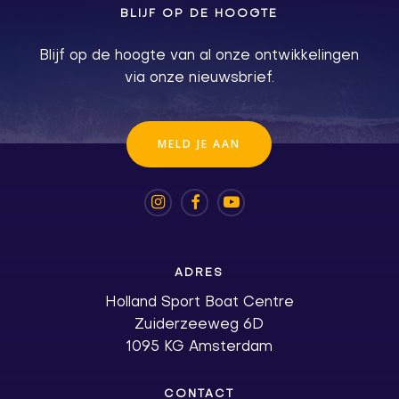
BLIJF OP DE HOOGTE
Blijf op de hoogte van al onze ontwikkelingen
via onze nieuwsbrief.
M
E
L
D
J
E
A
A
N
ADRES
Holland Sport Boat Centre
Zuiderzeeweg 6D
1095 KG Amsterdam
CONTACT