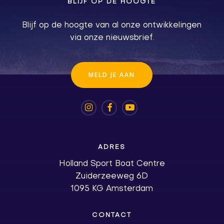
BLIJF OP DE HOOGTE
Blijf op de hoogte van al onze ontwikkelingen
via onze nieuwsbrief.
M
E
L
D
J
E
A
A
N
ADRES
Holland Sport Boat Centre
Zuiderzeeweg 6D
1095 KG Amsterdam
CONTACT