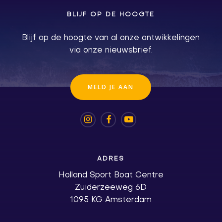
BLIJF OP DE HOOGTE
Blijf op de hoogte van al onze ontwikkelingen
via onze nieuwsbrief.
M
E
L
D
J
E
A
A
N
ADRES
Holland Sport Boat Centre
Zuiderzeeweg 6D
1095 KG Amsterdam