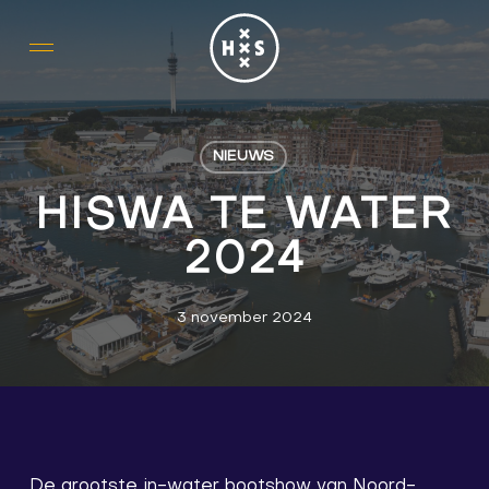
Skip
to
main
content
NIEUWS
HISWA TE WATER
2024
3 november 2024
De grootste in-water bootshow van Noord-