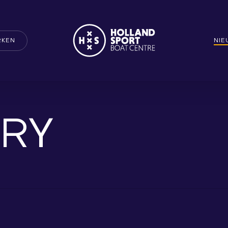
RKEN
NI
RY