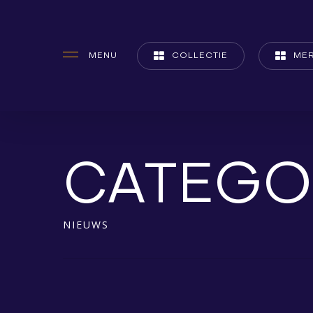
Skip
to
MENU
COLLECTIE
ME
main
content
CATEGO
NIEUWS