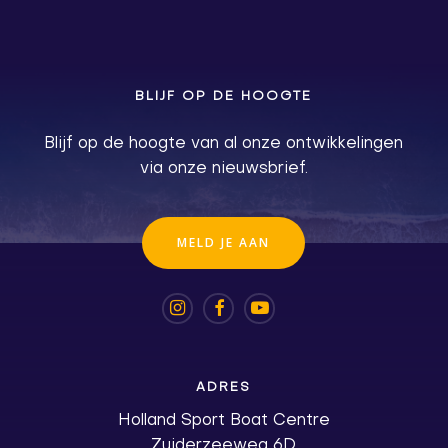
BLIJF OP DE HOOGTE
Blijf op de hoogte van al onze ontwikkelingen
via onze nieuwsbrief.
M
E
L
D
J
E
A
A
N
ADRES
Holland Sport Boat Centre
Zuiderzeeweg 6D