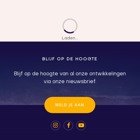
TYPE
MERKEN
BLIJF OP DE HOOGTE
SOORT
Blijf op de hoogte van al onze ontwikkelingen
via onze nieuwsbrief.
€
M
E
L
D
J
E
A
A
N
-
-