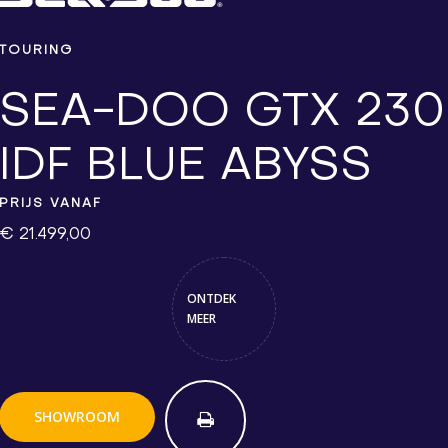
TOURING
SEA-DOO GTX 230
IDF BLUE ABYSS
PRIJS VANAF
€ 21.499,00
ONTDEK
MEER
SHOWROOM