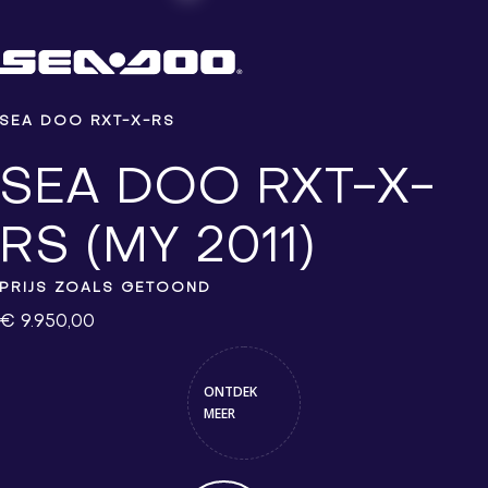
SEA DOO RXT-X-RS
SEA DOO RXT-X-
RS (MY 2011)
PRIJS ZOALS GETOOND
€ 9.950,00
ONTDEK
MEER