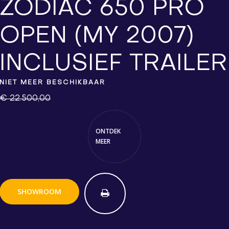
ZODIAC 650 PRO
OPEN (MY 2007)
INCLUSIEF TRAILER
NIET MEER BESCHIKBAAR
€ 22.500,00
ONTDEK
MEER
SHOWROOM