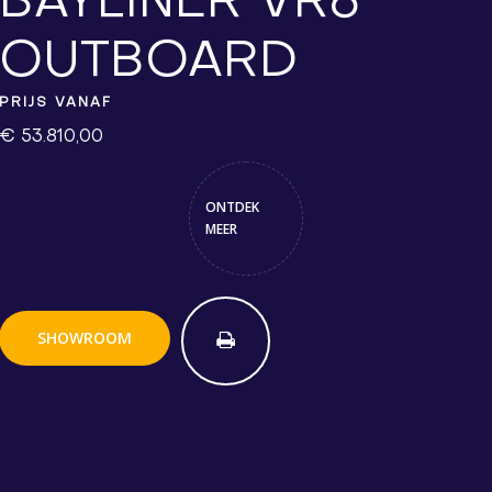
BAYLINER VR6
OUTBOARD
PRIJS VANAF
€ 53.810,00
ONTDEK
MEER
SHOWROOM