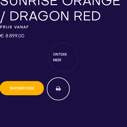
SUNRISE ORANGE
/ DRAGON RED
PRIJS VANAF
€ 8.899,00
ONTDEK
MEER
SHOWROOM