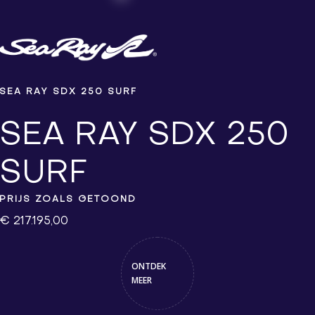
SEA RAY SDX 250 SURF
SEA RAY SDX 250
SURF
PRIJS ZOALS GETOOND
€ 217.195,00
ONTDEK
MEER