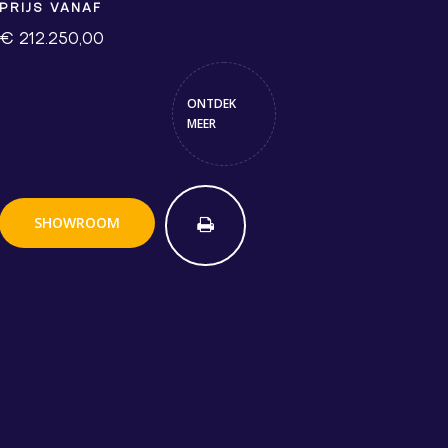
PRIJS VANAF
€ 212.250,00
ONTDEK
MEER
SHOWROOM