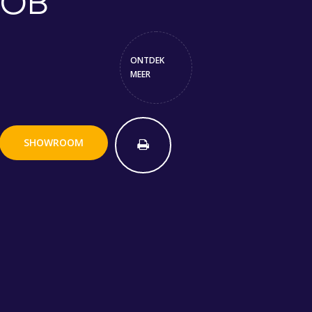
OB
ONTDEK
MEER
SHOWROOM