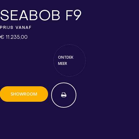
SEABOB F9
PRIJS VANAF
€ 11.235,00
ONTDEK
MEER
SHOWROOM