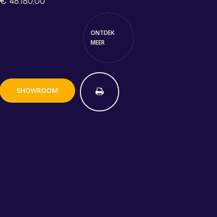
€ 46.160,00
ONTDEK
MEER
SHOWROOM