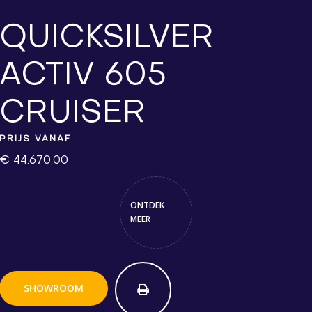
QUICKSILVER
ACTIV 605
CRUISER
PRIJS VANAF
€ 44.670,00
ONTDEK
MEER
SHOWROOM