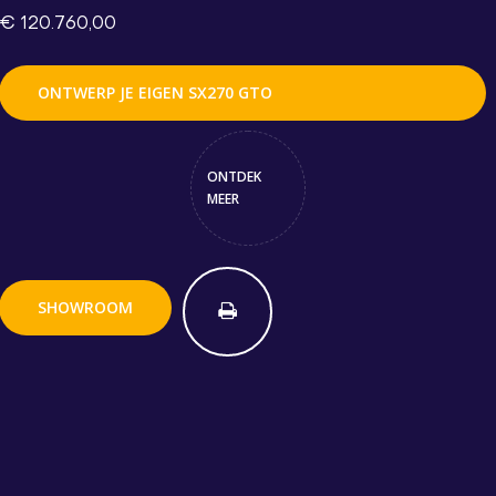
€ 120.760,00
ONTWERP JE EIGEN SX270 GTO
ONTDEK
MEER
SHOWROOM