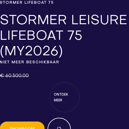
STORMER LIFEBOAT 75
STORMER LEISURE
LIFEBOAT 75
(MY2026)
NIET MEER BESCHIKBAAR
€ 60.500,00
ONTDEK
MEER
SHOWROOM