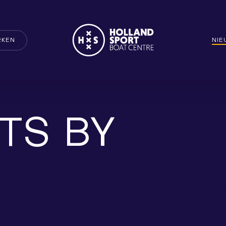
RKEN
NI
TS BY