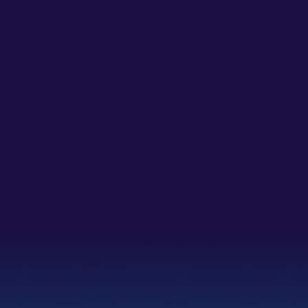
SAMENWERKING MET
STUDIO DES BOUVRIE
Amsterdam, 19 juni 2024 Wij
zijn verheugd om een
exclusieve samenwerking
tussen Stormer Leisure
Boats…
20 juni 2024