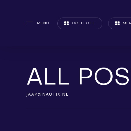
Skip
to
MENU
COLLECTIE
ME
main
content
ALL POS
JAAP@NAUTIX.NL