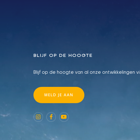
BLIJF OP DE HOOGTE
Blijf op de hoogte van al onze ontwikkelingen v
M
E
L
D
J
E
A
A
N