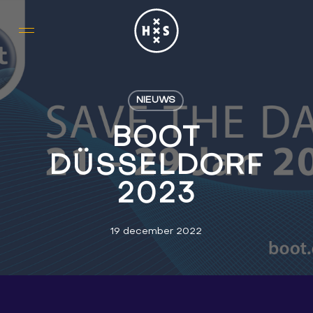
Skip
to
main
content
NIEUWS
BOOT
DÜSSELDORF
2023
19 december 2022