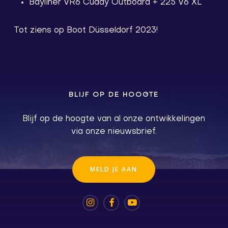
Bayliner VR6 Cuddy Outboard + 225 V6 XL
Tot ziens op Boot Düsseldorf 2023!
BLIJF OP DE HOOGTE
Blijf op de hoogte van al onze ontwikkelingen
via onze nieuwsbrief.
M
E
L
D
J
E
A
A
N