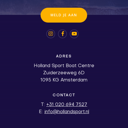
M
E
L
D
J
E
A
A
N
ADRES
Holland Sport Boat Centre
Zuiderzeeweg 6D
1095 KG Amsterdam
CONTACT
T:
+31 020 694 7527
E:
info@hollandsport.nl