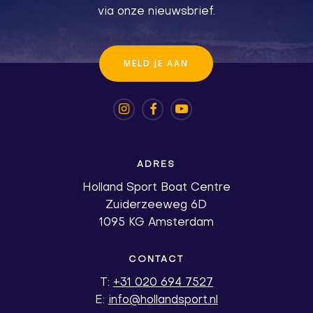
via onze nieuwsbrief.
M
E
L
D
J
E
A
A
N
ADRES
Holland Sport Boat Centre
Zuiderzeeweg 6D
1095 KG Amsterdam
CONTACT
T:
+31 020 694 7527
E:
info@hollandsport.nl