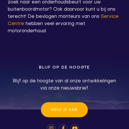
zoek naar een onderhoudsbeurt voor uw
buitenboordmotor? Ook daarvoor kunt u bij ons
terecht! De bevlogen monteurs van ons
Service
Centre
hebben veel ervaring met
motoronderhoud.
BLIJF OP DE HOOGTE
Blijf op de hoogte van al onze ontwikkelingen
via onze nieuwsbrief.
M
E
L
D
J
E
A
A
N