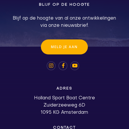
BLIJF OP DE HOOGTE
Blijf op de hoogte van al onze ontwikkelingen
via onze nieuwsbrief.
M
E
L
D
J
E
A
A
N
ADRES
Holland Sport Boat Centre
Zuiderzeeweg 6D
1095 KG Amsterdam
CONTACT