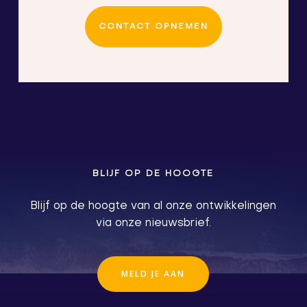
CONTACT OPNEMEN
BLIJF OP DE HOOGTE
Blijf op de hoogte van al onze ontwikkelingen
via onze nieuwsbrief.
M
E
L
D
J
E
A
A
N