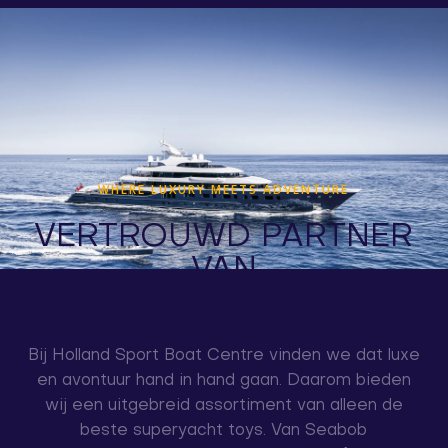
WHERE LUXURY MEETS ADVENTURE
VERTROUWD PARTNER
VAN
JACHTENBOUWERS
Bij Holland Sport Boat Centre vinden we dat luxe
en avontuur hand in hand gaan. Daarom bieden
wij een uitgebreid assortiment van alleen de
beste superyacht toys. Van Seabob